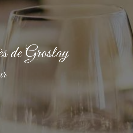
rès de Groslay
ur